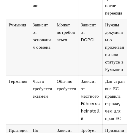
ию
после
переезда
Румыния
Зависит
Может
Зависит
Нужны
от
потребов
от
документ
основани
аться
DGPCI
ы о
я обмена
проживан
ии или
статусе в
Румынии
Германия
Часто
Обычно
Зависит
Для стран
требуется
требуется
от
вне ЕС
экзамен
местного
правила
Führersc
строже,
heinstell
чем для
e
прав ЕС
Ирландия
По
Зависит
Требует
Признани