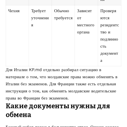
Чехия
Требует
Обычно
Зависит
Проверя
уточнени
требуется
от
ются
я
местного
резидентс
органа
тво и
подлинно
сть
документ
а
Для Италии KP.md отдельно разбирал ситуацию в
материале о том, что
молдавские права можно обменять в
Италии без экзаменов
. Для Франции также есть отдельная
инструкция о том,
как обменять молдавские водительские
права во Франции без экзаменов
.
Какие документы нужны для
обмена
Базовый набор похож в большинстве стран. Однако каждое