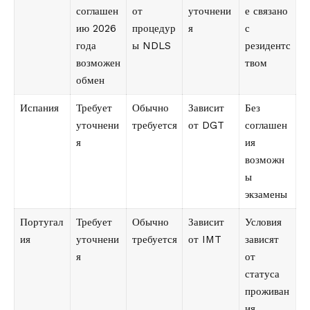
соглашен
от
уточнени
е связано
ию 2026
процедур
я
с
года
ы NDLS
резидентс
возможен
твом
обмен
Испания
Требует
Обычно
Зависит
Без
уточнени
требуется
от DGT
соглашен
я
ия
возможн
ы
экзамены
Португал
Требует
Обычно
Зависит
Условия
ия
уточнени
требуется
от IMT
зависят
я
от
статуса
проживан
ия