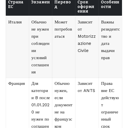
Страна
Экзамен
Перево
Срок
Особенн
ЕС
д
оформл
ости
ения
Италия
Обычно
Может
Зависит
Важны
не нужен
потребов
от
резидентс
при
аться
Motorizz
тво и
соблюден
azione
дата
ии
Civile
выдачи
условий
прав
соглашен
ия
Франция
Для
Обычно
Зависит
Права
категори
нужен,
от ANTS
вне ЕС
и B после
если
действую
01.01.202
документ
т
0 не
не на
ограниче
нужен по
французс
нный
соглашен
ком
срок