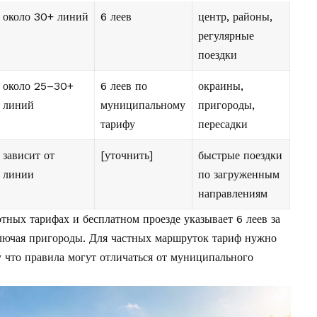
около 30+ линий
6 леев
центр, районы,
регулярные
поездки
около 25–30+
6 леев по
окраины,
линий
муниципальному
пригороды,
тарифу
пересадки
зависит от
[уточнить]
быстрые поездки
линии
по загруженным
направлениям
отных тарифах и бесплатном проезде
указывает 6 леев за
включая пригороды. Для частных маршруток тариф нужно
у что правила могут отличаться от муниципального