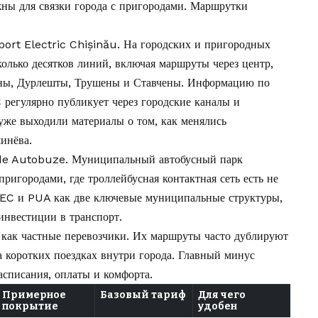
ны для связки города с пригородами. Маршрутки
ort Electric Chișinău. На городских и пригородных
олько десятков линий, включая маршруты через центр,
аны, Дурлешты, Трушены и Ставчены. Информацию по
регулярно публикует через городские каналы и
 уже выходили материалы о том,
как менялись
шинёва
.
de Autobuze. Муниципальный автобусный парк
ригородами, где троллейбусная контактная сеть есть не
TEC и PUA как две ключевые муниципальные структуры,
инвестиции в транспорт.
как частные перевозчики. Их маршруты часто дублируют
 коротких поездках внутри города. Главный минус
списания, оплаты и комфорта.
Примерное
Базовый тариф
Для чего
покрытие
удобен