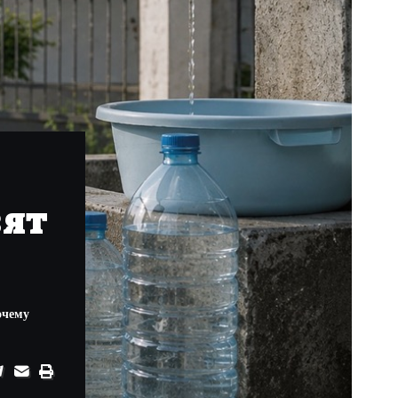
вят
очему