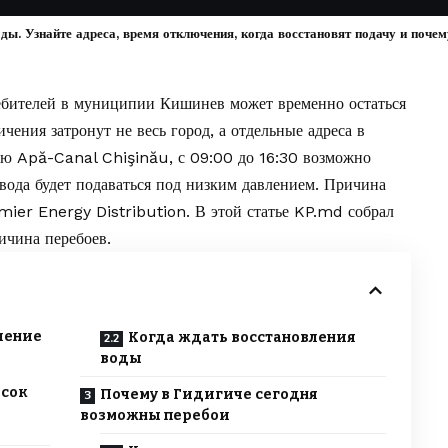
ды. Узнайте адреса, время отключения, когда восстановят подачу и почем
ребителей в муниципии Кишинев может временно остаться
чения затронут не весь город, а отдельные адреса в
нию
Apă-Canal Chişinău
, с 09:00 до 16:30 возможно
 вода будет подаваться под низким давлением. Причина
emier Energy Distribution. В этой статье
KP.md
собрал
ичина перебоев.
ление
Когда ждать восстановления
воды
исок
Почему в Гидигиче сегодня
возможны перебои