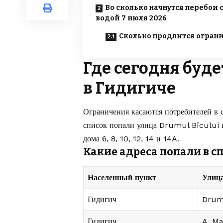
Во сколько начнутся перебои 
водой 7 июля 2026
Сколько продлится огран
Где сегодня буд
в Гидигиче
Ограничения касаются потребителей в 
список попали улица Drumul Bîcului и
дома 6, 8, 10, 12, 14 и 14A.
Какие адреса попали в с
Населенный пункт
Улиц
Гидигич
Drum
Гидигич
A. Ma