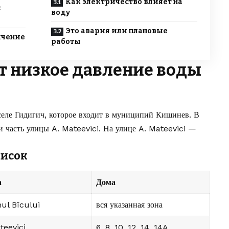
Как электричество влияет на
с
воду
Это авария или плановые
ичение
работы
ет низкое давление воды
селе Гидигич, которое входит в муниципий Кишинев. В
 часть улицы A. Mateevici. На улице A. Mateevici —
писок
а
Дома
ul Bîcului
вся указанная зона
teevici
6, 8, 10, 12, 14, 14A