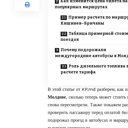
Как изменится цена билета на
популярных маршрутах
Пример расчета по маршр
Кишинев–Бричаны
Таблица примерной стоим
поездок
Почему подорожали
междугородние автобусы в Мол
Роль дизельного топлива 
расчете тарифа
В этой статье от
KP.md
разберем, как 
Молдове
, сколько теперь может стоит
снова пересмотрели. Также покажем ра
проверить пассажиру перед оплатой би
подорожал проезд в автобусах и маршр
выглядит умеренным.