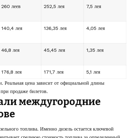
260 леев
252,5 лея
7,5 лея
140,4 лея
136,35 лея
4,05 лея
46,8 лея
45,45 лея
1,35 лея
176,8 лея
171,7 лея
5,1 лея
. Реальная цена зависит от официальной длины
при продаже билетов.
али междугородние
ове
зельного топлива. Именно дизель остается ключевой
учитывает среднюю стоимость топлива за определенный