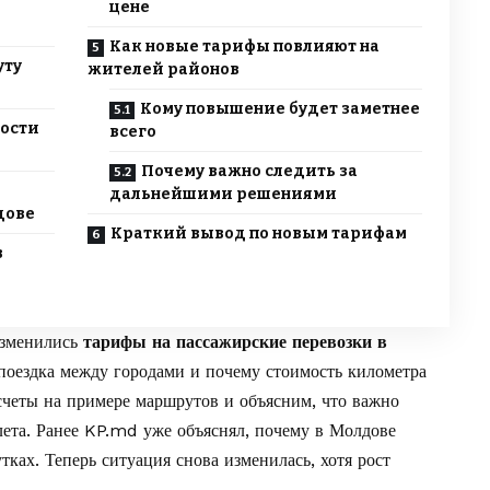
цене
Как новые тарифы повлияют на
уту
жителей районов
Кому повышение будет заметнее
ости
всего
Почему важно следить за
дальнейшими решениями
дове
Краткий вывод по новым тарифам
в
изменились
тарифы на пассажирские перевозки в
ь поездка между городами и почему стоимость километра
счеты на примере маршрутов и объясним, что важно
лета. Ранее KP.md уже объяснял,
почему в Молдове
утках
. Теперь ситуация снова изменилась, хотя рост