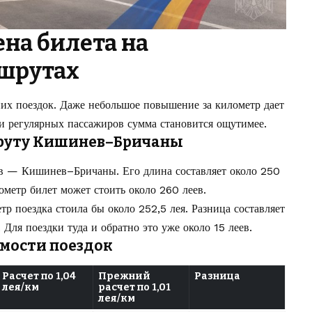
ена билета на
шрутах
их поездок. Даже небольшое повышение за километр дает
ли регулярных пассажиров сумма становится ощутимее.
шруту Кишинев–Бричаны
в — Кишинев–Бричаны. Его длина составляет около 250
лометр билет может стоить около 260 леев.
тр поездка стоила бы около 252,5 лея. Разница составляет
 Для поездки туда и обратно это уже около 15 леев.
мости поездок
Расчет по 1,04
Прежний
Разница
лея/км
расчет по 1,01
лея/км