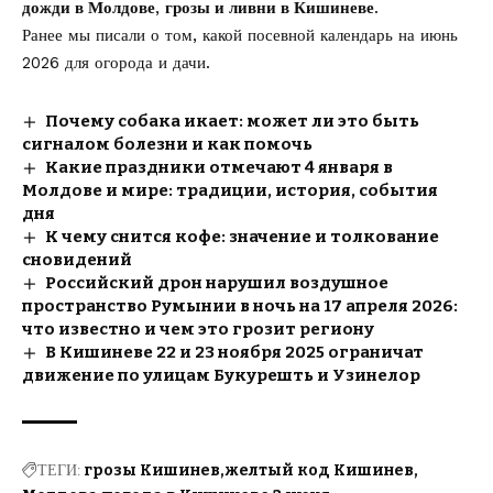
дожди в Молдове
,
грозы и ливни в Кишиневе
.
Ранее мы писали о том, какой
посевной календарь на июнь
2026
для огорода и дачи.
Почему собака икает: может ли это быть
сигналом болезни и как помочь
Какие праздники отмечают 4 января в
Молдове и мире: традиции, история, события
дня
К чему снится кофе: значение и толкование
сновидений
Российский дрон нарушил воздушное
пространство Румынии в ночь на 17 апреля 2026:
что известно и чем это грозит региону
В Кишиневе 22 и 23 ноября 2025 ограничат
движение по улицам Букурешть и Узинелор
ТЕГИ:
грозы Кишинев
желтый код Кишинев