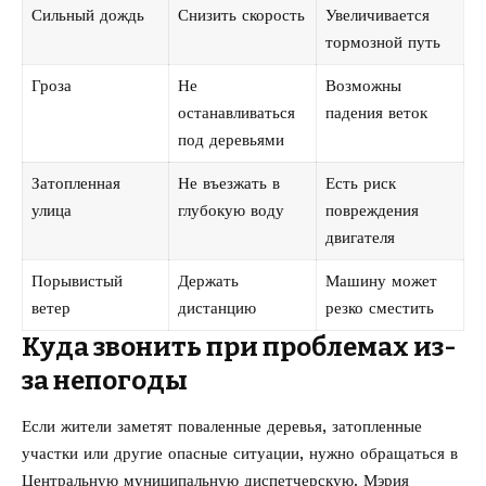
Сильный дождь
Снизить скорость
Увеличивается
тормозной путь
Гроза
Не
Возможны
останавливаться
падения веток
под деревьями
Затопленная
Не въезжать в
Есть риск
улица
глубокую воду
повреждения
двигателя
Порывистый
Держать
Машину может
ветер
дистанцию
резко сместить
Куда звонить при проблемах из-
за непогоды
Если жители заметят поваленные деревья, затопленные
участки или другие опасные ситуации, нужно обращаться в
Центральную муниципальную диспетчерскую. Мэрия