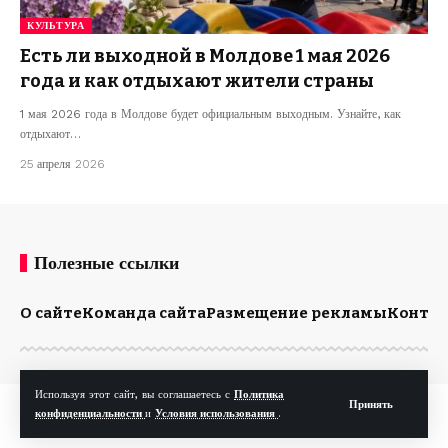
КУЛЬТУРА
Есть ли выходной в Молдове 1 мая 2026
года и как отдыхают жители страны
1 мая 2026 года в Молдове будет официальным выходным. Узнайте, как
отдыхают…
25 апреля 2026
Полезные ссылки
О сайте
Команда сайта
Размещение рекламы
Конта
Используя этот сайт, вы соглашаетесь с
Политика
Принять
© Kp.md. Все права защищены.
конфиденциальности
и
Условия использования
.