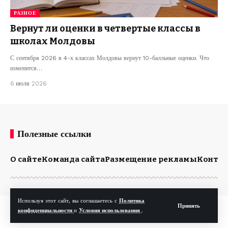
РАЗНОЕ
Вернут ли оценки в четвертые классы в
школах Молдовы
С сентября 2026 в 4-х классах Молдовы вернут 10-балльные оценки. Что
изменится…
6 июля 2026
Полезные ссылки
О сайте
Команда сайта
Размещение рекламы
Конта
Используя этот сайт, вы соглашаетесь с
Политика
Принять
© Kp.md. Все права защищены.
конфиденциальности
и
Условия использования
.