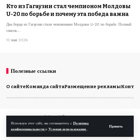
Кто из Гагаузии стал чемпионом Молдовы
U-20 по борьбе и почему эта победа важна
Два борца из Гагаузии стали чемпионами Молдовы U-20 по борьбе. Полный
список…
10 мая 2026
Полезные ссылки
О сайте
Команда сайта
Размещение рекламы
Конта
© Kp.md. Все права защищены.
Используя этот сайт, вы соглашаетесь с
Политика
Принять
конфиденциальности
и
Условия использования
.