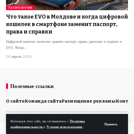
ТЕХНОЛОГИИ
Что такое EVO в Молдове и когда цифровой
кошелек в смартфоне заменит паспорт,
права и справки
Цифровой кошелек позволит хранить паспорт, права, дипломы и подпись в
EVO. Когда…
26 апреля 2026
Полезные ссылки
О сайте
Команда сайта
Размещение рекламы
Конта
Используя этот сайт, вы соглашаетесь с
Политика
Принять
конфиденциальности
и
Условия использования
.
© Kp.md. Все права защищены.