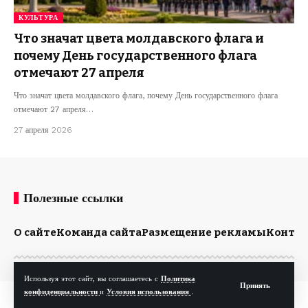
КУЛЬТУРА
Что значат цвета молдавского флага и
почему День государственного флага
отмечают 27 апреля
Что значат цвета молдавского флага, почему День государственного флага
отмечают 27 апреля…
27 апреля 2026
Полезные ссылки
О сайте
Команда сайта
Размещение рекламы
Конта
Используя этот сайт, вы соглашаетесь с
Политика
Принять
конфиденциальности
и
Условия использования
.
© Kp.md. Все права защищены.