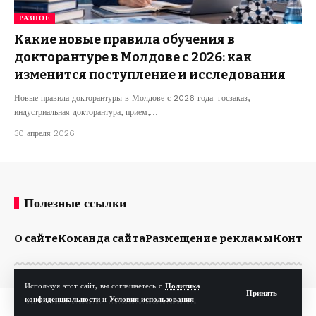
РАЗНОЕ
Какие новые правила обучения в
докторантуре в Молдове с 2026: как
изменится поступление и исследования
Новые правила докторантуры в Молдове с 2026 года: госзаказ,
индустриальная докторантура, прием,…
30 апреля 2026
Полезные ссылки
О сайте
Команда сайта
Размещение рекламы
Конта
Используя этот сайт, вы соглашаетесь с
Политика
Принять
конфиденциальности
и
Условия использования
.
© Kp.md. Все права защищены.