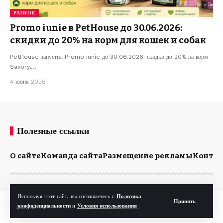
РАЗНОЕ
Promo iunie в PetHouse до 30.06.2026:
скидки до 20% на корм для кошек и собак
PetHouse запустил Promo iunie до 30.06.2026: скидки до 20% на корм
Savory,…
4 июня 2026
Полезные ссылки
О сайте
Команда сайта
Размещение рекламы
Конта
Используя этот сайт, вы соглашаетесь с
Политика
Принять
© Kp.md. Все права защищены.
конфиденциальности
и
Условия использования
.