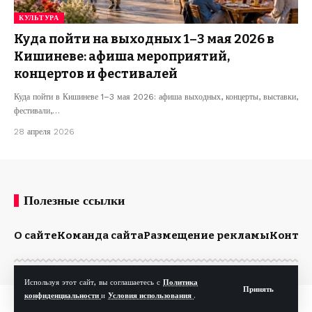
КУЛЬТУРА
Куда пойти на выходных 1–3 мая 2026 в
Кишиневе: афиша мероприятий,
концертов и фестивалей
Куда пойти в Кишиневе 1–3 мая 2026: афиша выходных, концерты, выставки,
фестивали,…
28 апреля 2026
Полезные ссылки
О сайте
Команда сайта
Размещение рекламы
Конта
Используя этот сайт, вы соглашаетесь с
Политика
Принять
конфиденциальности
и
Условия использования
.
© Kp.md. Все права защищены.