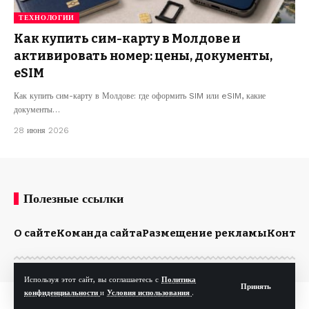
ТЕХНОЛОГИИ
Как купить сим-карту в Молдове и
активировать номер: цены, документы,
eSIM
Как купить сим-карту в Молдове: где оформить SIM или eSIM, какие
документы…
28 июня 2026
Полезные ссылки
О сайте
Команда сайта
Размещение рекламы
Конта
Используя этот сайт, вы соглашаетесь с
Политика
Принять
конфиденциальности
и
Условия использования
.
© Kp.md. Все права защищены.