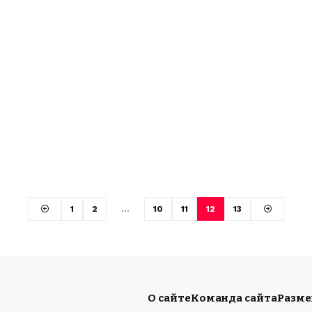
1
2
…
10
11
12
13
О сайте
Команда сайта
Разм