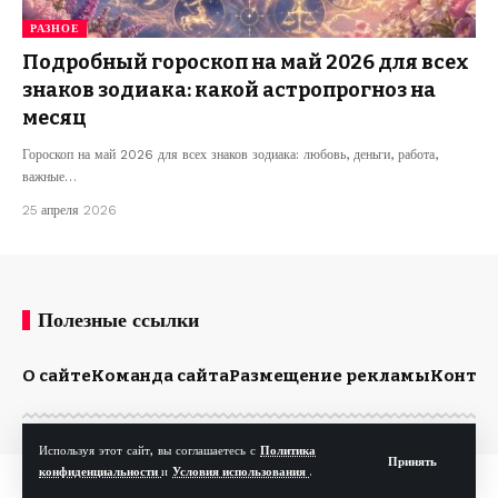
РАЗНОЕ
Подробный гороскоп на май 2026 для всех
знаков зодиака: какой астропрогноз на
месяц
Гороскоп на май 2026 для всех знаков зодиака: любовь, деньги, работа,
важные…
25 апреля 2026
Полезные ссылки
О сайте
Команда сайта
Размещение рекламы
Конта
Используя этот сайт, вы соглашаетесь с
Политика
Принять
конфиденциальности
и
Условия использования
.
© Kp.md. Все права защищены.