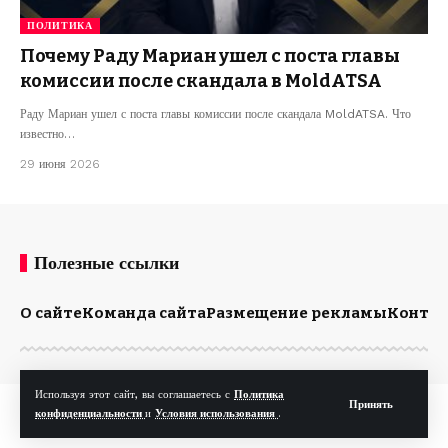
ПОЛИТИКА
Почему Раду Мариан ушел с поста главы
комиссии после скандала в MoldATSA
Раду Мариан ушел с поста главы комиссии после скандала MoldATSA. Что
известно…
29 июня 2026
Полезные ссылки
О сайте
Команда сайта
Размещение рекламы
Конта
Используя этот сайт, вы соглашаетесь с
Политика
Принять
© Kp.md. Все права защищены.
конфиденциальности
и
Условия использования
.