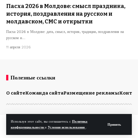
Пасха 2026 в Молдове: смысл праздника,
история, поздравления на русском и
молдавском, СМС и открытки
Пасха 2026 в Молдове: дата, смысл, история, традиции, поздравления на
русском и…
11 апреля 2026
Полезные ссылки
О сайте
Команда сайта
Размещение рекламы
Конта
Используя этот сайт, вы соглашаетесь с
Политика
© Kp.md. Все права защищены.
Принять
конфиденциальности
и
Условия использования
.