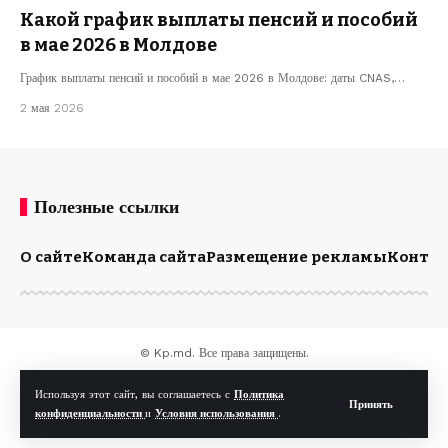
Какой график выплаты пенсий и пособий
в мае 2026 в Молдове
График выплаты пенсий и пособий в мае 2026 в Молдове: даты CNAS,…
2 мая 2026
Полезные ссылки
О сайте
Команда сайта
Размещение рекламы
Конта
© Kp.md. Все права защищены.
Используя этот сайт, вы соглашаетесь с
Политика
Принять
конфиденциальности
и
Условия использования
.