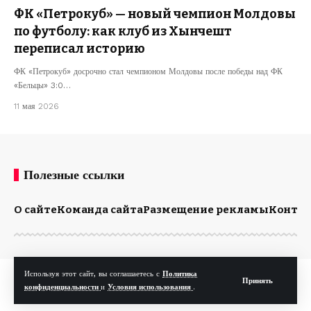
ФК «Петрокуб» — новый чемпион Молдовы
по футболу: как клуб из Хынчешт
переписал историю
ФК «Петрокуб» досрочно стал чемпионом Молдовы после победы над ФК
«Бельцы» 3:0…
11 мая 2026
Полезные ссылки
О сайте
Команда сайта
Размещение рекламы
Конта
Используя этот сайт, вы соглашаетесь с
Политика
© Kp.md. Все права защищены.
Принять
конфиденциальности
и
Условия использования
.