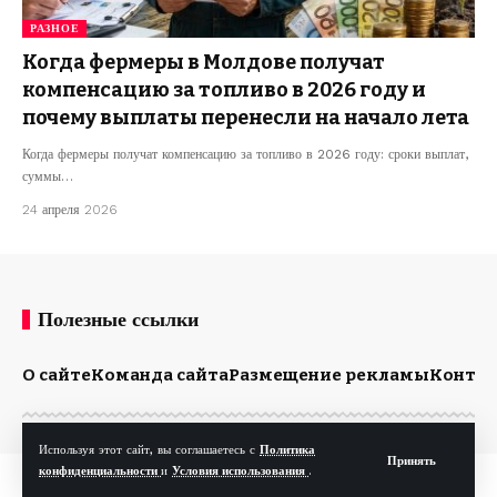
РАЗНОЕ
Когда фермеры в Молдове получат
компенсацию за топливо в 2026 году и
почему выплаты перенесли на начало лета
Когда фермеры получат компенсацию за топливо в 2026 году: сроки выплат,
суммы…
24 апреля 2026
Полезные ссылки
О сайте
Команда сайта
Размещение рекламы
Конта
Используя этот сайт, вы соглашаетесь с
Политика
Принять
конфиденциальности
и
Условия использования
.
© Kp.md. Все права защищены.