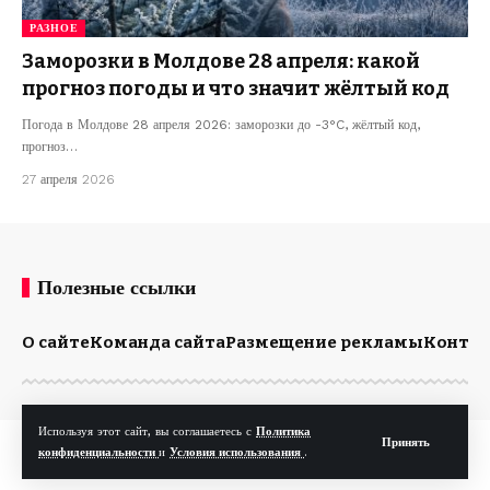
РАЗНОЕ
Заморозки в Молдове 28 апреля: какой
прогноз погоды и что значит жёлтый код
Погода в Молдове 28 апреля 2026: заморозки до -3°C, жёлтый код,
прогноз…
27 апреля 2026
Полезные ссылки
О сайте
Команда сайта
Размещение рекламы
Конта
Используя этот сайт, вы соглашаетесь с
Политика
Принять
© Kp.md. Все права защищены.
конфиденциальности
и
Условия использования
.