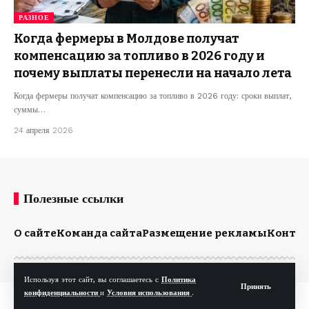
РАЗНОЕ
Когда фермеры в Молдове получат
компенсацию за топливо в 2026 году и
почему выплаты перенесли на начало лета
Когда фермеры получат компенсацию за топливо в 2026 году: сроки выплат,
суммы…
24 апреля 2026
Полезные ссылки
О сайте
Команда сайта
Размещение рекламы
Конта
Используя этот сайт, вы соглашаетесь с
Политика
Принять
конфиденциальности
и
Условия использования
.
© Kp.md. Все права защищены.