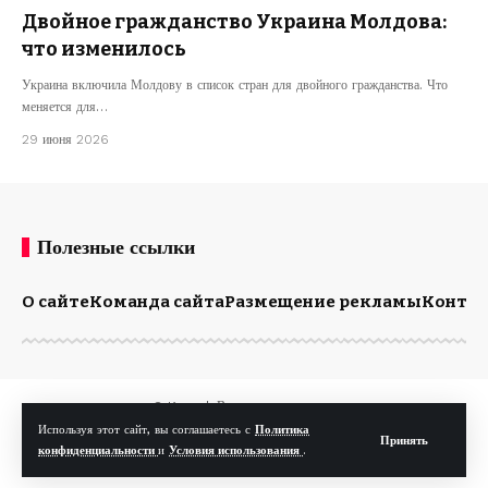
Двойное гражданство Украина Молдова:
что изменилось
Украина включила Молдову в список стран для двойного гражданства. Что
меняется для…
29 июня 2026
Полезные ссылки
О сайте
Команда сайта
Размещение рекламы
Конта
© Kp.md. Все права защищены.
Используя этот сайт, вы соглашаетесь с
Политика
Принять
конфиденциальности
и
Условия использования
.