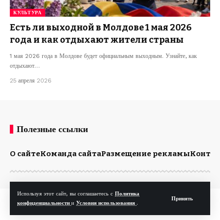
КУЛЬТУРА
Есть ли выходной в Молдове 1 мая 2026
года и как отдыхают жители страны
1 мая 2026 года в Молдове будет официальным выходным. Узнайте, как
отдыхают…
25 апреля 2026
Полезные ссылки
О сайте
Команда сайта
Размещение рекламы
Конта
Используя этот сайт, вы соглашаетесь с
Политика
Принять
© Kp.md. Все права защищены.
конфиденциальности
и
Условия использования
.