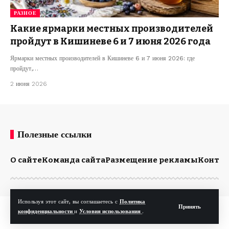
РАЗНОЕ
Какие ярмарки местных производителей
пройдут в Кишиневе 6 и 7 июня 2026 года
Ярмарки местных производителей в Кишиневе 6 и 7 июня 2026: где
пройдут,…
2 июня 2026
Полезные ссылки
О сайте
Команда сайта
Размещение рекламы
Конта
Используя этот сайт, вы соглашаетесь с
Политика
Принять
© Kp.md. Все права защищены.
конфиденциальности
и
Условия использования
.