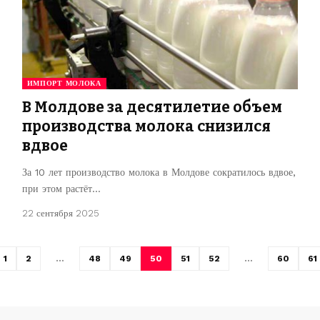
ИМПОРТ МОЛОКА
В Молдове за десятилетие объем
производства молока снизился
вдвое
За 10 лет производство молока в Молдове сократилось вдвое,
при этом растёт…
22 сентября 2025
1
2
…
48
49
50
51
52
…
60
61