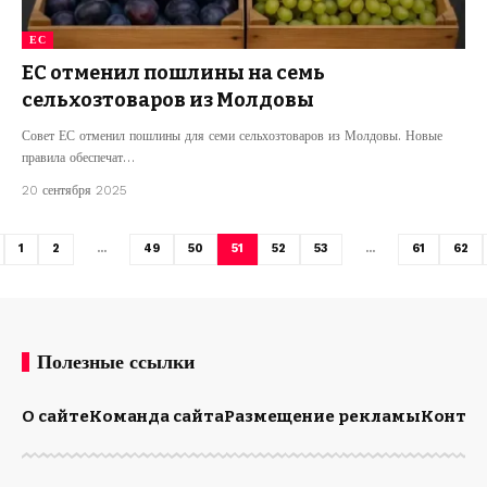
ЕС
ЕС отменил пошлины на семь
сельхозтоваров из Молдовы
Совет ЕС отменил пошлины для семи сельхозтоваров из Молдовы. Новые
правила обеспечат…
20 сентября 2025
1
2
…
49
50
51
52
53
…
61
62
Полезные ссылки
О сайте
Команда сайта
Размещение рекламы
Конта