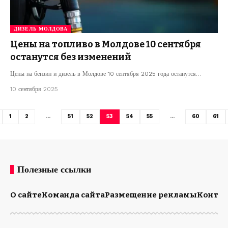
ДИЗЕЛЬ МОЛДОВА
Цены на топливо в Молдове 10 сентября
останутся без изменений
Цены на бензин и дизель в Молдове 10 сентября 2025 года останутся…
10 сентября 2025
1
2
…
51
52
53
54
55
…
60
61
Полезные ссылки
О сайте
Команда сайта
Размещение рекламы
Конта