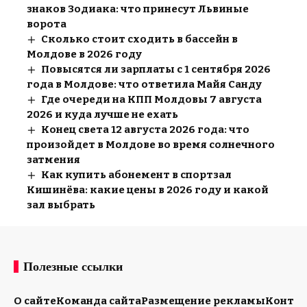
знаков Зодиака: что принесут Львиные
ворота
Сколько стоит сходить в бассейн в
Молдове в 2026 году
Повысятся ли зарплаты с 1 сентября 2026
года в Молдове: что ответила Майя Санду
Где очереди на КПП Молдовы 7 августа
2026 и куда лучше не ехать
Конец света 12 августа 2026 года: что
произойдет в Молдове во время солнечного
затмения
Как купить абонемент в спортзал
Кишинёва: какие цены в 2026 году и какой
зал выбрать
Полезные ссылки
О сайте
Команда сайта
Размещение рекламы
Конта