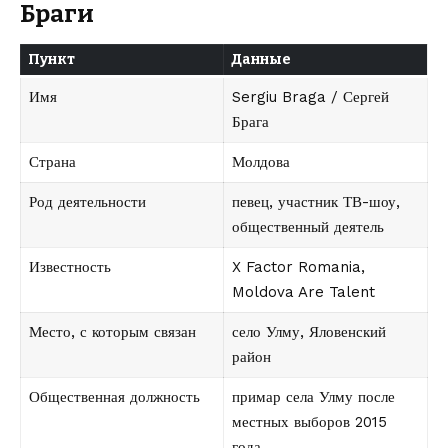
Браги
Пункт
Данные
Имя
Sergiu Braga / Сергей
Брага
Страна
Молдова
Род деятельности
певец, участник ТВ-шоу,
общественный деятель
Известность
X Factor Romania,
Moldova Are Talent
Место, с которым связан
село Улму, Яловенский
район
Общественная должность
примар села Улму после
местных выборов 2015
года