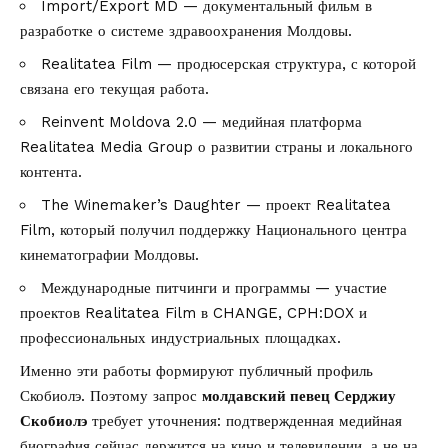
Import/Export MD — документальный фильм в
разработке о системе здравоохранения Молдовы.
Realitatea Film — продюсерская структура, с которой
связана его текущая работа.
Reinvent Moldova 2.0 — медийная платформа
Realitatea Media Group о развитии страны и локального
контента.
The Winemaker’s Daughter — проект Realitatea
Film, который получил поддержку Национального центра
кинематографии Молдовы.
Международные питчинги и программы — участие
проектов Realitatea Film в CHANGE, CPH:DOX и
профессиональных индустриальных площадках.
Именно эти работы формируют публичный профиль
Скобиолэ. Поэтому запрос
молдавский певец Серджиу
Скобиолэ
требует уточнения: подтвержденная медийная
биография сейчас держится на кино и телевидении, а не на