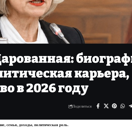
Дарованная: биограф
литическая карьера,
во в 2026 году
Поделиться
е, семья, доходы, политическая роль.