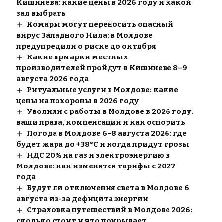
Кишинёва: какие цены в 2026 году и какой
зал выбрать
Комары могут переносить опасный
вирус Западного Нила: в Молдове
предупредили о риске до октября
Какие ярмарки местных
производителей пройдут в Кишиневе 8–9
августа 2026 года
Ритуальные услуги в Молдове: какие
цены на похороны в 2026 году
Уволили с работы в Молдове в 2026 году:
ваши права, компенсации и как оспорить
Погода в Молдове 6–8 августа 2026: где
будет жара до +38°C и когда придут грозы
НДС 20% на газ и электроэнергию в
Молдове: как изменятся тарифы с 2027
года
Будут ли отключения света в Молдове 6
августа из-за дефицита энергии
Страховка путешествий в Молдове 2026:
сколько стоит и что покрывает