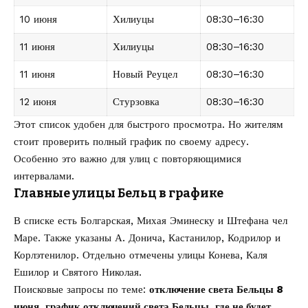
10 июня
Хилиуцы
08:30–16:30
11 июня
Хилиуцы
08:30–16:30
11 июня
Новый Реуцел
08:30–16:30
12 июня
Стурзовка
08:30–16:30
Этот список удобен для быстрого просмотра. Но жителям
стоит проверить полный график по своему адресу.
Особенно это важно для улиц с повторяющимися
интервалами.
Главные улицы Бельц в графике
В списке есть Болгарская, Михая Эминеску и Штефана чел
Маре. Также указаны А. Донича, Кастанилор, Кодрилор и
Корлэтенилор. Отдельно отмечены улицы Конева, Каля
Ешилор и Святого Николая.
Поисковые запросы по теме:
отключение света Бельцы 8
июня
,
график отключений света Бельцы
,
где не будет