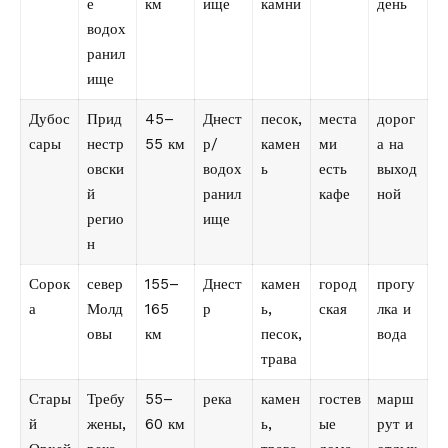
е
км
ище
камни
день
водох
ранил
ище
Дубос
Прид
45–
Днест
песок,
места
дорог
сары
нестр
55 км
р/
камен
ми
а на
овски
водох
ь
есть
выход
й
ранил
кафе
ной
регио
ище
н
Сорок
север
155–
Днест
камен
город
прогу
а
Молд
165
р
ь,
ская
лка и
овы
км
песок,
вода
трава
Стары
Требу
55–
река
камен
гостев
марш
й
жены,
60 км
ь,
ые
рут и