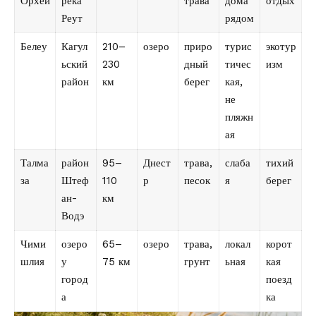
Орхей
река
трава
дома
отдых
Реут
рядом
Белеу
Кагул
210–
озеро
приро
турис
экотур
ьский
230
дный
тичес
изм
район
км
берег
кая,
не
пляжн
ая
Талма
район
95–
Днест
трава,
слаба
тихий
за
Штеф
110
р
песок
я
берег
ан-
км
Водэ
Чими
озеро
65–
озеро
трава,
локал
корот
шлия
у
75 км
грунт
ьная
кая
город
поезд
а
ка