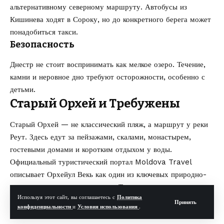
альтернативному северному маршруту. Автобусы из
Кишинева ходят в Сороку, но до конкретного берега может
понадобиться такси.
Безопасность
Днестр не стоит воспринимать как мелкое озеро. Течение,
камни и неровное дно требуют осторожности, особенно с
детьми.
Старый Орхей и Требужены
Старый Орхей — не классический пляж, а маршрут у реки
Реут. Здесь едут за пейзажами, скалами, монастырем,
гостевыми домами и коротким отдыхом у воды.
Официальный туристический портал Moldova Travel
описывает
Орхейул Векь
как один из ключевых природно-
культурных маршрутов страны. Там же упоминаются пешие
Используя этот сайт, вы соглашаетесь с
Политика
маршруты в районе Требужен и Реута.
Принять
конфиденциальности
и
Условия использования
.
Где находится и координаты