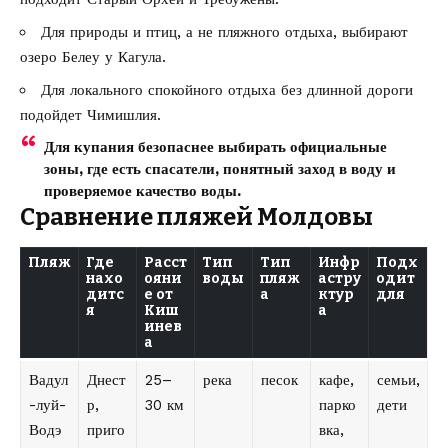
Для природы и птиц, а не пляжного отдыха, выбирают
озеро Белеу у Кагула.
Для локального спокойного отдыха без длинной дороги
подойдет Чимишлия.
Для купания безопаснее выбирать официальные
зоны, где есть спасатели, понятный заход в воду и
проверяемое качество воды.
Сравнение пляжей Молдовы
Пляж
Где
Расст
Тип
Тип
Инфр
Подх
нахо
ояни
воды
пляж
астру
одит
дитс
е от
а
ктур
для
я
Киш
а
инев
а
Вадул
Днест
25–
река
песок
кафе,
семьи,
-луй-
р,
30 км
парко
дети
Водэ
приго
вка,