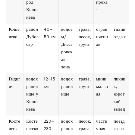
род
прока
Киши
т
нева
Коше
район
40–
водое
трава,
огран
тихий
лево
Дубос
50 км
м/
песок,
иченн
отдых
сар
Днест
грунт
ая
ровск
ая
зона
Гидиг
водох
12–15
водох
трава,
мини
пикни
ич
ранил
км
ранил
грунт
мальн
к,
ище у
ище
ая
корот
Киши
кий
нева
выезд
Косте
Косте
220–
водох
песок,
части
поезд
шты
штско
230
ранил
трава,
чная
ка на