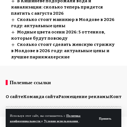
В Кишиневе подорожали вода и
канализация: сколько теперь придется
платить с августа 2026
Сколько стоит маникюр в Молдове в 2026
году: актуальные цены
Модные цвета осени 2026: 5 оттенков,
которые будут повсюду
Сколько стоит сделать женскую стрижку
в Молдове в 2026 году: актуальные цены и
лучшие парикмахерские
Полезные ссылки
О сайте
Команда сайта
Размещение рекламы
Конта
Используя этот сайт, вы соглашаетесь с
Политика
Принять
конфиденциальности
и
Условия использования
.
© Kp.md. Все права защищены.