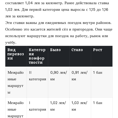
составляет 1,04 лея за километр. Ранее действовала ставка
1,03 лея. Для первой категории цена выросла с 1,15 до 1,16
лея за километр.
Эти ставки важны для ежедневных поездок внутри районов.
Особенно это касается жителей сёл и пригородов. Они чаще
используют маршрутки для поездок на работу, рынок или
учёбу.
Вид
Категор
Было
Стало
Рост
перевоз
ия
ки
комфор
тности
Межрайо
II
0,90 лея/
0,91 лея/
1 бан
нные
категория
км
км
маршрут
ы
Межрайо
I
1,02 лея/
1,03 лея/
1 бан
нные
категория
км
км
маршрут