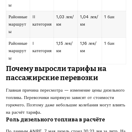
ы
Районные
II
1,03 лея/
1,04 лея/
1 бан
маршрут
категория
км
км
ы
Районные
I
1,15 лея/
1,16 лея/
1 бан
маршрут
категория
км
км
ы
Почему выросли тарифы на
пассажирские перевозки
Главная причина пересмотра — изменение цены дизельного
топлива. Перевозчики напрямую зависят от стоимости
горючего. Поэтому даже небольшие колебания могут влиять
на расчёт тарифа.
Роль дизельного топлива в расчёте
По данным ANRE, 7 мая дизель стоил 30,23 лея за литр. На