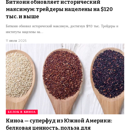
Биткоин обновляет исторический
максимум: трейдеры нацелены на $120
тыс. и выше
Биткоин обновил исторический максимум, достигнув $113 тыс. Трейдеры и
институты нацелены на…
11 июля 2025
БЕЛОК В КИНОА
Киноа — суперфуд из Южной Америки:
белковая ценность, польза для