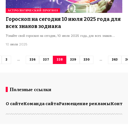
АСТРОЛОГИЧЕСКИЙ ПРОГНОЗ
Гороскоп на сегодня 10 июля 2025 года для
всех знаков зодиака
Узнайте свой гороскоп на сегодня, 10 июля 2025 года, для всех знаков…
10 июля 2025
2
…
226
227
228
229
230
…
263
2
Полезные ссылки
О сайте
Команда сайта
Размещение рекламы
Конта