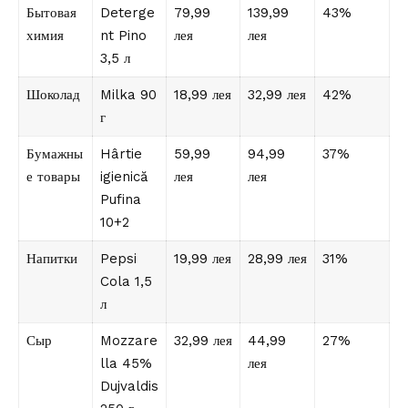
Бытовая
Deterge
79,99
139,99
43%
химия
nt Pino
лея
лея
3,5 л
Шоколад
Milka 90
18,99 лея
32,99 лея
42%
г
Бумажны
Hârtie
59,99
94,99
37%
е товары
igienică
лея
лея
Pufina
10+2
Напитки
Pepsi
19,99 лея
28,99 лея
31%
Cola 1,5
л
Сыр
Mozzare
32,99 лея
44,99
27%
lla 45%
лея
Dujvaldis