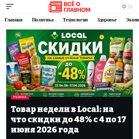
Главная
Политика
Технологии
Здоровье
Экон
РАЗНОЕ
Товар недели в Local: на
что скидки до 48% с 4 по 17
июня 2026 года