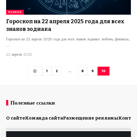
РАЗНОЕ
Гороскоп на 22 апреля 2025 года для всех
знаков зодиака
Гороскоп на 22 апреля 2025 года для всех знаков зодиака: любовь, финансы,
…
22 апреля 2025
1
2
…
8
9
10
Полезные ссылки
О сайте
Команда сайта
Размещение рекламы
Конта