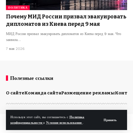
ПОЛИТИКА
Почему МИД России призвал эвакуировать
дипломатов из Киева перед 9 мая
МИД России призвал эвакуировать дипломатов из Киева перед 9 мая. Что
заявила…
7 мая 2026
Полезные ссылки
О сайте
Команда сайта
Размещение рекламы
Конта
Используя этот сайт, вы соглашаетесь с
Политика
Принять
© Kp.md. Все права защищены.
конфиденциальности
и
Условия использования
.