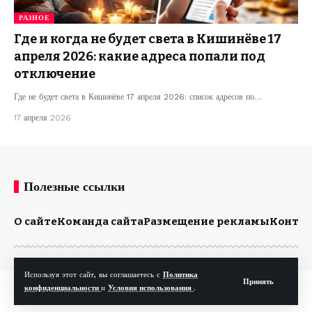
РАЗНОЕ
Где и когда не будет света в Кишинёве 17
апреля 2026: какие адреса попали под
отключение
Где не будет света в Кишинёве 17 апреля 2026: список адресов по…
17 апреля 2026
Полезные ссылки
О сайте
Команда сайта
Размещение рекламы
Конта
Используя этот сайт, вы соглашаетесь с
Политика
Принять
© Kp.md. Все права защищены.
конфиденциальности
и
Условия использования
.