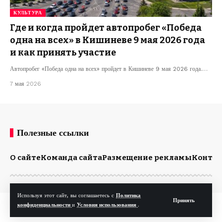
КУЛЬТУРА
Где и когда пройдет автопробег «Победа
одна на всех» в Кишиневе 9 мая 2026 года
и как принять участие
Автопробег «Победа одна на всех» пройдет в Кишиневе 9 мая 2026 года.…
7 мая 2026
Полезные ссылки
О сайте
Команда сайта
Размещение рекламы
Конта
Используя этот сайт, вы соглашаетесь с
Политика
Принять
© Kp.md. Все права защищены.
конфиденциальности
и
Условия использования
.