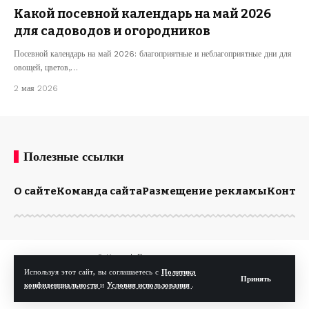
Какой посевной календарь на май 2026
для садоводов и огородников
Посевной календарь на май 2026: благоприятные и неблагоприятные дни для
овощей, цветов,…
2 мая 2026
Полезные ссылки
О сайте
Команда сайта
Размещение рекламы
Конта
© Kp.md. Все права защищены.
Используя этот сайт, вы соглашаетесь с
Политика
Принять
конфиденциальности
и
Условия использования
.