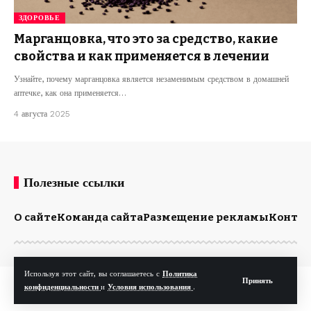
ЗДОРОВЬЕ
Марганцовка, что это за средство, какие
свойства и как применяется в лечении
Узнайте, почему марганцовка является незаменимым средством в домашней
аптечке, как она применяется…
4 августа 2025
Полезные ссылки
О сайте
Команда сайта
Размещение рекламы
Конта
Используя этот сайт, вы соглашаетесь с
Политика
Принять
© Kp.md. Все права защищены.
конфиденциальности
и
Условия использования
.