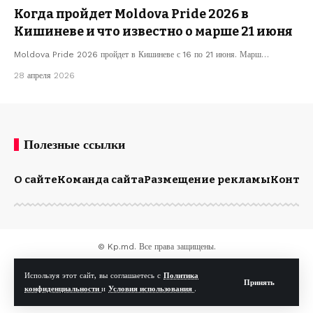
Когда пройдет Moldova Pride 2026 в
Кишиневе и что известно о марше 21 июня
Moldova Pride 2026 пройдет в Кишиневе с 16 по 21 июня. Марш…
28 апреля 2026
Полезные ссылки
О сайте
Команда сайта
Размещение рекламы
Конта
© Kp.md. Все права защищены.
Используя этот сайт, вы соглашаетесь с
Политика
Принять
конфиденциальности
и
Условия использования
.