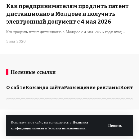
Как предпринимателям продлить патент
дистанционно в Молдове и получить
электронный документ с 4 мая 2026
Как продлить патент дистанционно в Молдове с 4 мая 2026 года: вход…
3 мая 2026
Полезные ссылки
О сайте
Команда сайта
Размещение рекламы
Конта
© Kp.md. Все права защищены.
Используя этот сайт, вы соглашаетесь с
Политика
Принять
конфиденциальности
и
Условия использования
.