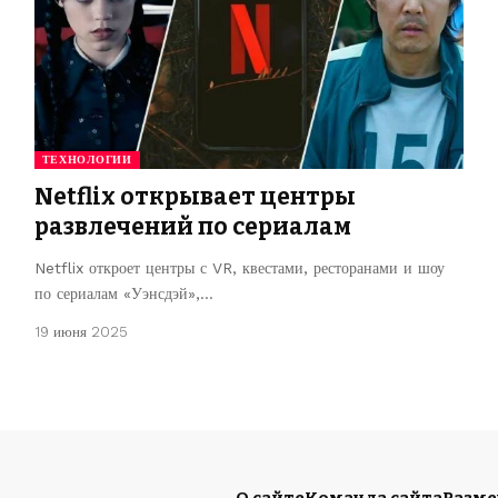
ТЕХНОЛОГИИ
Netflix открывает центры
развлечений по сериалам
Netflix откроет центры с VR, квестами, ресторанами и шоу
по сериалам «Уэнсдэй»,…
19 июня 2025
О сайте
Команда сайта
Разм