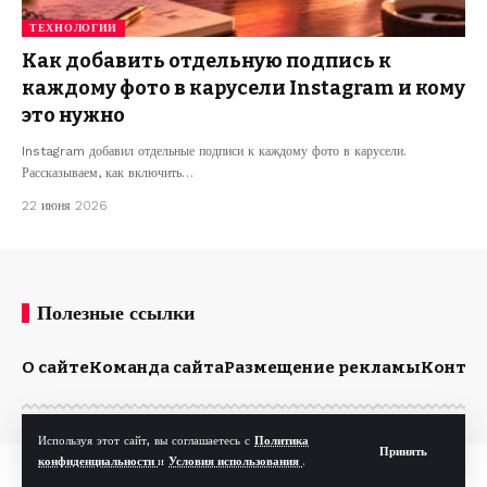
ТЕХНОЛОГИИ
Как добавить отдельную подпись к
каждому фото в карусели Instagram и кому
это нужно
Instagram добавил отдельные подписи к каждому фото в карусели.
Рассказываем, как включить…
22 июня 2026
Полезные ссылки
О сайте
Команда сайта
Размещение рекламы
Конта
Используя этот сайт, вы соглашаетесь с
Политика
Принять
конфиденциальности
и
Условия использования
.
© Kp.md. Все права защищены.