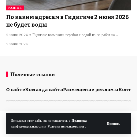
РАЗНОЕ
По каким адресам в Гидигиче 2 июня 2026
не будет воды
2 июня 2026 в Гидигиче возможны перебои с водой из-за работ на…
2 июня 2026
Полезные ссылки
О сайте
Команда сайта
Размещение рекламы
Конта
© Kp.md. Все права защищены.
Используя этот сайт, вы соглашаетесь с
Политика
Принять
конфиденциальности
и
Условия использования
.