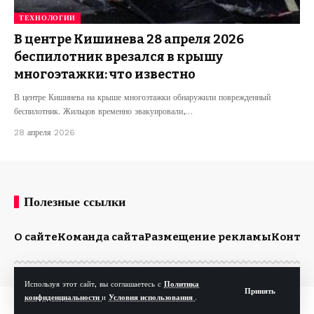
ТЕХНОЛОГИИ
В центре Кишинева 28 апреля 2026
беспилотник врезался в крышу
многоэтажки: что известно
В центре Кишинева на крыше многоэтажки обнаружили поврежденный
беспилотник. Жильцов временно эвакуировали,…
28 апреля 2026
Полезные ссылки
О сайте
Команда сайта
Размещение рекламы
Конта
Используя этот сайт, вы соглашаетесь с
Политика
Принять
конфиденциальности
и
Условия использования
.
© Kp.md. Все права защищены.